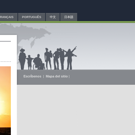
FRANÇAIS
PORTUGUÊS
中文
日本語
Escríbenos
|
Mapa del sitio
|
Facebook