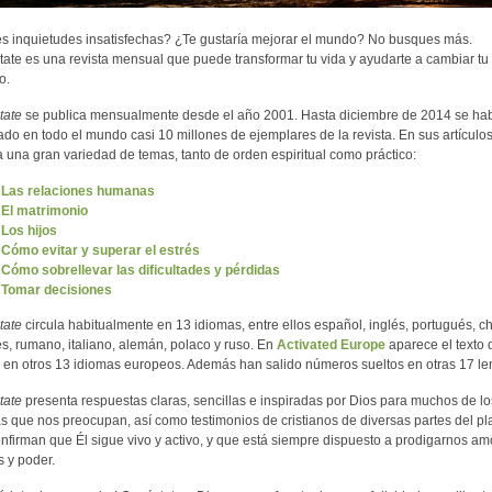
s inquietudes insatisfechas? ¿Te gustaría mejorar el mundo? No busques más.
ate es una revista mensual que puede transformar tu vida y ayudarte a cambiar tu
o.
tate
se publica mensualmente desde el año 2001. Hasta diciembre de 2014 se ha
ado en todo el mundo casi 10 millones de ejemplares de la revista. En sus artículo
 una gran variedad de temas, tanto de orden espiritual como práctico:
Las relaciones humanas
El matrimonio
Los hijos
Cómo evitar y superar el estrés
Cómo sobrellevar las dificultades y pérdidas
Tomar decisiones
tate
circula habitualmente en 13 idiomas, entre ellos español, inglés, portugués, ch
s, rumano, italiano, alemán, polaco y ruso. En
Activated Europe
aparece el texto 
a en otros 13 idiomas europeos. Además han salido números sueltos en otras 17 l
tate
presenta respuestas claras, sencillas e inspiradas por Dios para muchos de lo
s que nos preocupan, así como testimonios de cristianos de diversas partes del pl
nfirman que Él sigue vivo y activo, y que está siempre dispuesto a prodigarnos amo
s y poder.