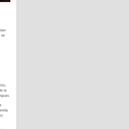
bían
s se
ino,
de la
enguas.
s
aneta
r,