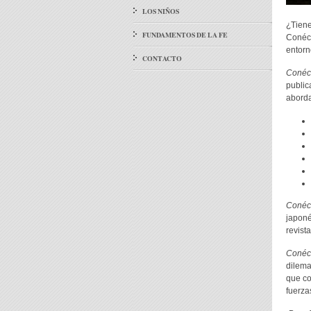
LOS NIÑOS
¿Tiene
FUNDAMENTOS DE LA FE
Conéct
entorn
CONTACTO
Conéc
public
aborda
Conéc
japoné
revist
Conéc
dilema
que co
fuerza