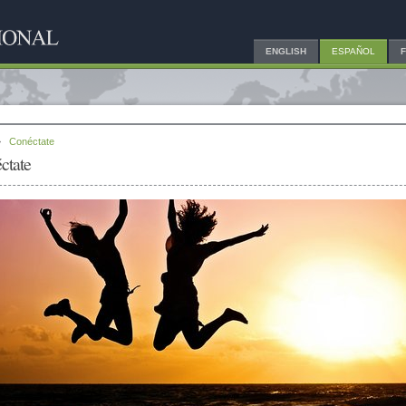
ENGLISH
ESPAÑOL
»
Conéctate
ctate