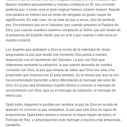
fijamos nuestros pensamientos y nuestra confianza en Él, nos concede
perfecta paz, o como reza el texto original hebreo,
shalom shalom.
Repetir
una palabra en hebreo era un modo de otorgarle un grado mayor de
significación. En este caso, no se trata de paz a secas, sino de
perfecta
paz.
Encontramos paz en el Salvador, paz cuando amamos la Palabra de
Dios, paz cuando nuestros caminos complacen al Señor, paz por medio de
la presencia del Espíritu Santo, paz en la fe y paz cuando Cristo reina en
nuestro corazón.
Los ángeles que alababan a Dios la noche de la natividad de Jesús
pregonaban la paz que desde ese momento Dios ponía a nuestra
disposición con el nacimiento del Salvador. La paz con Dios que
obtenemos mediante la salvación, la paz interior derivada de nuestra
conexión con Dios, la paz que emana de saber que Dios nos ama y ha
propiciado que vivamos con Él para siempre. Es la misma paz que se nos
ha encomendado transmitir a otros difundiendo el mensaje del amor de
Dios. Es la paz que brindamos cuando damos a conocer el mensaje de
reconciliación con Dios, que es el mensaje de salvación, el mensaje de
eterna paz.
Ojalá todos hagamos lo posible por sembrar la paz de Dios en la vida de
quienes no conocen la paz verdadera, la paz que solo Dios es capaz de
proporcionar. Ojalá todos demos a conocer el mayor regalo de todos, el
Príncipe de Paz, y comuniquemos este mensaje a muchos esta temporada
navideña.