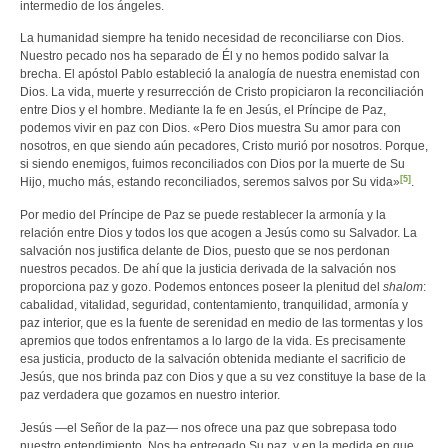
intermedio de los ángeles.
La humanidad siempre ha tenido necesidad de reconciliarse con Dios.
Nuestro pecado nos ha separado de Él y no hemos podido salvar la
brecha. El apóstol Pablo estableció la analogía de nuestra enemistad con
Dios. La vida, muerte y resurrección de Cristo propiciaron la reconciliación
entre Dios y el hombre. Mediante la fe en Jesús, el Príncipe de Paz,
podemos vivir en paz con Dios. «Pero Dios muestra Su amor para con
nosotros, en que siendo aún pecadores, Cristo murió por nosotros. Porque,
si siendo enemigos, fuimos reconciliados con Dios por la muerte de Su
[5]
Hijo, mucho más, estando reconciliados, seremos salvos por Su vida»
.
Por medio del Príncipe de Paz se puede restablecer la armonía y la
relación entre Dios y todos los que acogen a Jesús como su Salvador. La
salvación nos justifica delante de Dios, puesto que se nos perdonan
nuestros pecados. De ahí que la justicia derivada de la salvación nos
proporciona paz y gozo. Podemos entonces poseer la plenitud del
shalom
:
cabalidad, vitalidad, seguridad, contentamiento, tranquilidad, armonía y
paz interior, que es la fuente de serenidad en medio de las tormentas y los
apremios que todos enfrentamos a lo largo de la vida. Es precisamente
esa justicia, producto de la salvación obtenida mediante el sacrificio de
Jesús, que nos brinda paz con Dios y que a su vez constituye la base de la
paz verdadera que gozamos en nuestro interior.
Jesús —el Señor de la paz— nos ofrece una paz que sobrepasa todo
nuestro entendimiento. Nos ha entregado Su paz, y en la medida en que