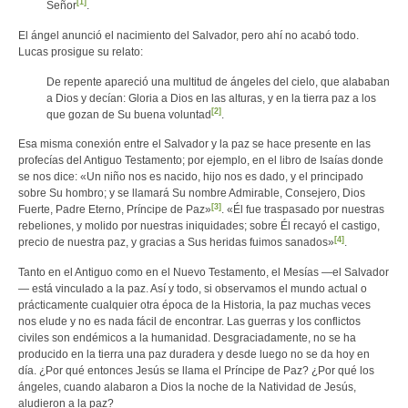
[1]
Señor
.
El ángel anunció el nacimiento del Salvador, pero ahí no acabó todo.
Lucas prosigue su relato:
De repente apareció una multitud de ángeles del cielo, que alababan
a Dios y decían: Gloria a Dios en las alturas, y en la tierra paz a los
[2]
que gozan de Su buena voluntad
.
Esa misma conexión entre el Salvador y la paz se hace presente en las
profecías del Antiguo Testamento; por ejemplo, en el libro de Isaías donde
se nos dice: «Un niño nos es nacido, hijo nos es dado, y el principado
sobre Su hombro; y se llamará Su nombre Admirable, Consejero, Dios
[3]
Fuerte, Padre Eterno, Príncipe de Paz»
. «Él fue traspasado por nuestras
rebeliones, y molido por nuestras iniquidades; sobre Él recayó el castigo,
[4]
precio de nuestra paz, y gracias a Sus heridas fuimos sanados»
.
Tanto en el Antiguo como en el Nuevo Testamento, el Mesías —el Salvador
— está vinculado a la paz. Así y todo, si observamos el mundo actual o
prácticamente cualquier otra época de la Historia, la paz muchas veces
nos elude y no es nada fácil de encontrar. Las guerras y los conflictos
civiles son endémicos a la humanidad. Desgraciadamente, no se ha
producido en la tierra una paz duradera y desde luego no se da hoy en
día. ¿Por qué entonces Jesús se llama el Príncipe de Paz? ¿Por qué los
ángeles, cuando alabaron a Dios la noche de la Natividad de Jesús,
aludieron a la paz?