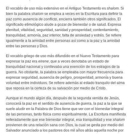
El vocablo de uso más extensivo en el Antiguo Testamento es
shalom
. Si
bien la palabra
shalom
se emplea a veces en la Escritura para definir la
paz como
ausencia de conflicto
, encierra también otros significados. El
significado etimológico alude a gozar de bienestar o de salud. Expresa
plenitud, vitalidad, seguridad, sanidad y prosperidad; contentamiento,
tranquilidad, armonía, paz interior, falta de ansiedad y estrés. Se refiere
igualmente a la amistad entre personas así como a la paz y la amistad
entre las personas y Dios.
El vocablo griego de uso más difundido en el Nuevo Testamento para
expresar la paz era
eirene
, que a veces denotaba un estado de
tranquilidad nacional y conllevaba una exención de los estragos de la
guerra. No obstante, la palabra se empleaba con mayor frecuencia para
expresar seguridad, ausencia de peligro, prosperidad, armonía y buena
voluntad entre individuos. Se refiere además al estado tranquilo del alma
que reposa en la certeza de su salvación por medio de Cristo.
Aunque el mundo algún día, después de la segunda venida de Jesús,
conocerá la paz en el sentido de ausencia de guerra, la paz a la que se
suele aludir en la Palabra de Dios tiene que ver con el bienestar integral
de las personas, tanto física como espiritualmente. La Escritura manifiesta
reiteradamente que ese bienestar integral, esa tranquilidad y ese
shalom
provienen de una relación sana con Dios, la cual se gesta por medio del
Salvador anunciado a los pastores dos mil años atrás aquella noche por