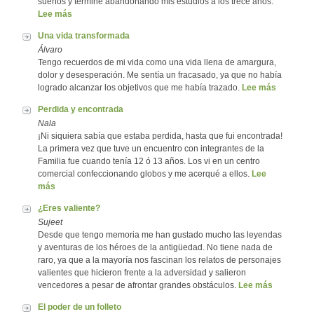
sueños y terminé abandonando mis estudios a los trece años.
Lee más
Una vida transformada
Álvaro
Tengo recuerdos de mi vida como una vida llena de amargura,
dolor y desesperación. Me sentía un fracasado, ya que no había
logrado alcanzar los objetivos que me había trazado.
Lee más
Perdida y encontrada
Nala
¡Ni siquiera sabía que estaba perdida, hasta que fui encontrada!
La primera vez que tuve un encuentro con integrantes de la
Familia fue cuando tenía 12 ó 13 años. Los vi en un centro
comercial confeccionando globos y me acerqué a ellos.
Lee
más
¿Eres valiente?
Sujeet
Desde que tengo memoria me han gustado mucho las leyendas
y aventuras de los héroes de la antigüedad. No tiene nada de
raro, ya que a la mayoría nos fascinan los relatos de personajes
valientes que hicieron frente a la adversidad y salieron
vencedores a pesar de afrontar grandes obstáculos.
Lee más
El poder de un folleto