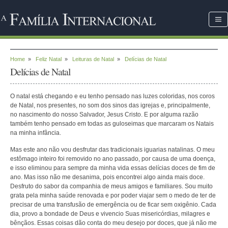
Home
»
Feliz Natal
»
Leituras de Natal
»
Delícias de Natal
Delícias de Natal
O natal está chegando e eu tenho pensado nas luzes coloridas, nos coros
de Natal, nos presentes, no som dos sinos das igrejas e, principalmente,
no nascimento do nosso Salvador, Jesus Cristo. E por alguma razão
também tenho pensado em todas as guloseimas que marcaram os Natais
na minha infância.
Mas este ano não vou desfrutar das tradicionais iguarias natalinas. O meu
estômago inteiro foi removido no ano passado, por causa de uma doença,
e isso eliminou para sempre da minha vida essas delícias doces de fim de
ano. Mas isso não me desanima, pois encontrei algo ainda mais doce.
Desfruto do sabor da companhia de meus amigos e familiares. Sou muito
grata pela minha saúde renovada e por poder viajar sem o medo de ter de
precisar de uma transfusão de emergência ou de ficar sem oxigênio. Cada
dia, provo a bondade de Deus e vivencio Suas misericórdias, milagres e
bênçãos. Essas coisas dão conta do meu desejo por doces, que já não me