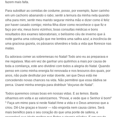
fazem mais falta.
Para substituir as comidas de costume, posso, por exemplo, fazer carinho
em um cachorro abanando o rabo; sentir a ternura da minha neta quando
olha para mim; sentir meu marido segurar minha mão e dizer como é feliz
por haver casado comigo; minha filha dizer como reconhece o que fiz e
faço por ela; meus bons vizinhos; boas consultas médicas e bons
resultados dos exames laboratoriais; o belíssimo céu de inverno que à
noite ganha uma coloração que me lembra uma safira azul; a inocência de
uma graciosa gazela, os pássaros silvestres e toda a vida que floresce nas
matas.
Eu adorava comer as sobremesas no Natal! Todo ano eu as preparava e
me regalava. Mas em vez de ganhar uns quilinhos a mais por causa de
toda a comilança, este ano dividirei com todos a alegria do Natal. Quando
penso em como minha energia foi renovada e nos tesouros dos quais, por
anos, não pude desfrutar por estar doente, sei que Deus está me
concedendo novas chances na vida. Não permitirei que essa dádiva se
perca. Usarei minha energia para distribuir “doçuras de Natal”.
Todos queremos coisas boas em nossas vidas. E as temos. Basta
olharmos em volta e as valorizarmos. “Provai, e vede que o Senhor é bom!”
1
Faça um mimo para si neste Natal! Ame a vida e o Deus amoroso que a
criou. Dê-Lhe graças e louvor — não engorda nem causa cáries. Será
mais benéfico para o seu coração do que uma ponte de safena, e