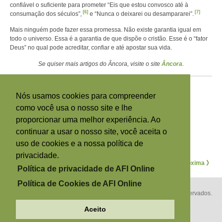
confiável o suficiente para prometer “Eis que estou convosco até à
[6]
[7]
consumação dos séculos”,
e “Nunca o deixarei ou desampararei”.
Mais ninguém pode fazer essa promessa. Não existe garantia igual em
todo o universo. Essa é a garantia de que dispõe o cristão. Esse é o “fator
Deus” no qual pode acreditar, confiar e até apostar sua vida.
Se quiser mais artigos do Âncora, visite o site
Âncora
.
Notas de rodapé
[1]
2 Samuel 24:24.
Nós usamos cookies para compreender
[2]
2 Coríntios 5:14.
como você usa o nosso site e lhe
[3]
João 6:68.
proporcionar uma melhor experiência. Ao
[4]
2 Timóteo 2:3.
[5]
Mateus 19:29.
continuar a usar o nosso site, você aceita o
[6]
Mateus 28:20.
uso de cookies e a nossa política de
[7]
Hebrews 13:5.
privacidade.
《 Anterior
Próxima 》
Política de privacidade de AFI Online
Política de Cookies de AFI Online
Copyright © 2026 por A Família Internacional. Todos os direitos reservados.
Política de privacidade
Política de Cookies
Back to Top
Aceito