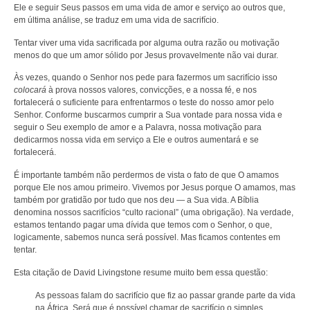
Ele e seguir Seus passos em uma vida de amor e serviço ao outros que,
em última análise, se traduz em uma vida de sacrifício.
Tentar viver uma vida sacrificada por alguma outra razão ou motivação
menos do que um amor sólido por Jesus provavelmente não vai durar.
Às vezes, quando o Senhor nos pede para fazermos um sacrifício isso
colocará
à prova nossos valores, convicções, e a nossa fé, e nos
fortalecerá o suficiente para enfrentarmos o teste do nosso amor pelo
Senhor. Conforme buscarmos cumprir a Sua vontade para nossa vida e
seguir o Seu exemplo de amor e a Palavra, nossa motivação para
dedicarmos nossa vida em serviço a Ele e outros aumentará e se
fortalecerá.
É importante também não perdermos de vista o fato de que O amamos
porque Ele nos amou primeiro. Vivemos por Jesus porque O amamos, mas
também por gratidão por tudo que nos deu — a Sua vida. A Bíblia
denomina nossos sacrifícios “culto racional” (uma obrigação). Na verdade,
estamos tentando pagar uma dívida que temos com o Senhor, o que,
logicamente, sabemos nunca será possível. Mas ficamos contentes em
tentar.
Esta citação de David Livingstone resume muito bem essa questão:
As pessoas falam do sacrifício que fiz ao passar grande parte da vida
na África. Será que é possível chamar de sacrifício o simples