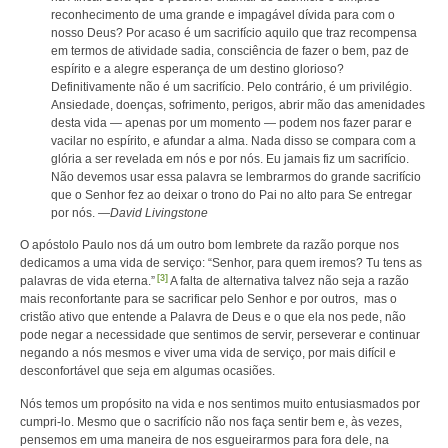
reconhecimento de uma grande e impagável dívida para com o
nosso Deus? Por acaso é um sacrifício aquilo que traz recompensa
em termos de atividade sadia, consciência de fazer o bem, paz de
espírito e a alegre esperança de um destino glorioso?
Definitivamente não é um sacrifício. Pelo contrário, é um privilégio.
Ansiedade, doenças, sofrimento, perigos, abrir mão das amenidades
desta vida — apenas por um momento — podem nos fazer parar e
vacilar no espírito, e afundar a alma. Nada disso se compara com a
glória a ser revelada em nós e por nós. Eu jamais fiz um sacrifício.
Não devemos usar essa palavra se lembrarmos do grande sacrifício
que o Senhor fez ao deixar o trono do Pai no alto para Se entregar
por nós.
—David Livingstone
O apóstolo Paulo nos dá um outro bom lembrete da razão porque nos
dedicamos a uma vida de serviço: “Senhor, para quem iremos? Tu tens as
[3]
palavras de vida eterna.”
A falta de alternativa talvez não seja a razão
mais reconfortante para se sacrificar pelo Senhor e por outros, mas o
cristão ativo que entende a Palavra de Deus e o que ela nos pede, não
pode negar a necessidade que sentimos de servir, perseverar e continuar
negando a nós mesmos e viver uma vida de serviço, por mais difícil e
desconfortável que seja em algumas ocasiões.
Nós temos um propósito na vida e nos sentimos muito entusiasmados por
cumpri-lo. Mesmo que o sacrifício não nos faça sentir bem e, às vezes,
pensemos em uma maneira de nos esgueirarmos para fora dele, na