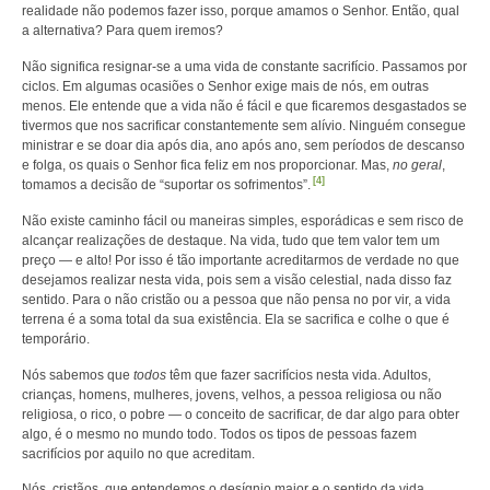
realidade não podemos fazer isso, porque amamos o Senhor. Então, qual
a alternativa? Para quem iremos?
Não significa resignar-se a uma vida de constante sacrifício. Passamos por
ciclos. Em algumas ocasiões o Senhor exige mais de nós, em outras
menos. Ele entende que a vida não é fácil e que ficaremos desgastados se
tivermos que nos sacrificar constantemente sem alívio. Ninguém consegue
ministrar e se doar dia após dia, ano após ano, sem períodos de descanso
e folga, os quais o Senhor fica feliz em nos proporcionar. Mas,
no geral
,
[4]
tomamos a decisão de “suportar os sofrimentos”.
Não existe caminho fácil ou maneiras simples, esporádicas e sem risco de
alcançar realizações de destaque. Na vida, tudo que tem valor tem um
preço — e alto! Por isso é tão importante acreditarmos de verdade no que
desejamos realizar nesta vida, pois sem a visão celestial, nada disso faz
sentido. Para o não cristão ou a pessoa que não pensa no por vir, a vida
terrena é a soma total da sua existência. Ela se sacrifica e colhe o que é
temporário.
Nós sabemos que
todos
têm que fazer sacrifícios nesta vida. Adultos,
crianças, homens, mulheres, jovens, velhos, a pessoa religiosa ou não
religiosa, o rico, o pobre — o conceito de sacrificar, de dar algo para obter
algo, é o mesmo no mundo todo. Todos os tipos de pessoas fazem
sacrifícios por aquilo no que acreditam.
Nós, cristãos, que entendemos o desígnio maior e o sentido da vida,