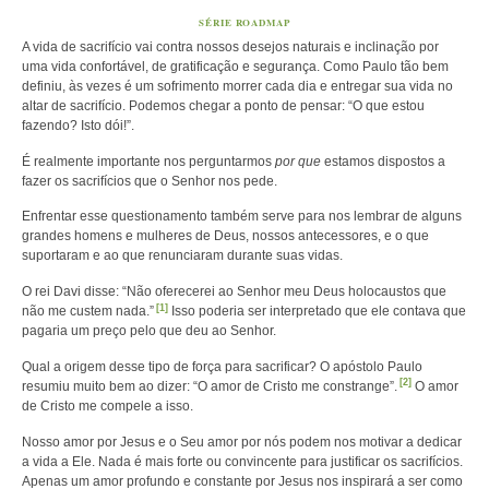
SÉRIE ROADMAP
A vida de sacrifício vai contra nossos desejos naturais e inclinação por
uma vida confortável, de gratificação e segurança. Como Paulo tão bem
definiu, às vezes é um sofrimento morrer cada dia e entregar sua vida no
altar de sacrifício. Podemos chegar a ponto de pensar: “O que estou
fazendo? Isto dói!”.
É realmente importante nos perguntarmos
por que
estamos dispostos a
fazer os sacrifícios que o Senhor nos pede.
Enfrentar esse questionamento também serve para nos lembrar de alguns
grandes homens e mulheres de Deus, nossos antecessores, e o que
suportaram e ao que renunciaram durante suas vidas.
O rei Davi disse: “Não oferecerei ao Senhor meu Deus holocaustos que
[1]
não me custem nada.”
Isso poderia ser interpretado que ele contava que
pagaria um preço pelo que deu ao Senhor.
Qual a origem desse tipo de força para sacrificar? O apóstolo Paulo
[2]
resumiu muito bem ao dizer: “O amor de Cristo me constrange”.
O amor
de Cristo me compele a isso.
Nosso amor por Jesus e o Seu amor por nós podem nos motivar a dedicar
a vida a Ele. Nada é mais forte ou convincente para justificar os sacrifícios.
Apenas um amor profundo e constante por Jesus nos inspirará a ser como