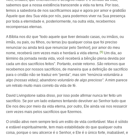
sabemos que a nossa existência transcende a vida na terra. Por isso,
temos a sabedoria de nos sacrificarmos aqui e agora por amor e gratidão
Àquele que deu Sua vida por nós, para podermos viver na Sua presença
por toda a eternidade e, posteriormente, na outra vida, recebermos
recompensas eternas.
A Bíblia nos diz que “todo aquele que tiver deixado casas, ou irmãos, ou
irmãs, ou pais, ou filhos, ou terras [ou qualquer coisa que foi preciso
renunciar ou ainda terá que renunciar pelo Senhor], por amor do meu
[5]
nome, receberá cem vezes mais e herdará a vida eterna.
Um dia, ao
término da jornada nesta vida, você receberá a bênção plena devida por
cada um dos sacrifícios feitos”. Portanto,
existe
retorno.
São
retornos que
recebemos por nossos sacrifícios, de maneira que a definição de sacrifício
para o cristão não se traduz em “perda”, mas sim
“renúncia voluntária a
algo (nossas vidas); abandono voluntário de algo precioso”.
A mim parece
um retrato muito mais correto da vida de fé.
David Livingstone sabia disso, por isso pode afirmar nunca ter feito um
sacrifício. Se por um lado estamos tentando devolver ao Senhor tudo que
Ele nos deu por meio da vida eterna, por outro, Ele ainda vai nos ressarcir
cem vezes mais pelos sacrifícios que fizermos.
O cristão ativo nem sempre terá um estilo de vida confortável. Mas é sólido
e estável espiritualmente, tem mais estabilidade do que qualquer outra
coisa, porque o seu alicerce é o Senhor, e Ele é o único forte, inabalável, e