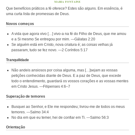
MARIA FONTAINE
Que benefícios práticos a fé oferece? Estes são alguns. Em essência, é
uma curta lista de promessas de Deus.
Novos começos
A vida que agora vivo […] vivo-a na fé do Filho de Deus, que me amou
e a Si mesmo Se entregou por mim. —Gálatas 2:20
Se alguém está em Cristo, nova criatura é; as coisas velhas já
passaram, tudo se fez novo. —2 Coríntios 5:17
Tranquilidade
Não andeis ansiosos por coisa alguma, mas […]sejam as vossas
petições conhecidas diante de Deus. E a paz de Deus, que excede
todo o entendimento, guardará os vossos corações e as vossas mentes
em Cristo Jesus. —Filipenses 4:6–7
Superação de temores
Busquei ao Senhor, e Ele me respondeu; livrou-me de todos os meus
temores. —Salmo 34:4
No dia em que eu temer, hei de confiar em Ti. —Salmo 56:3
Orientação