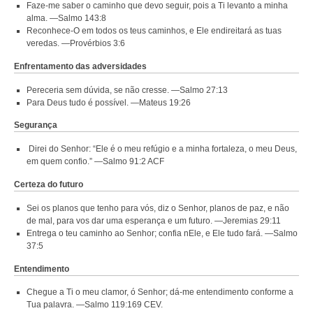
Faze-me saber o caminho que devo seguir, pois a Ti levanto a minha
alma. —Salmo 143:8
Reconhece-O em todos os teus caminhos, e Ele endireitará as tuas
veredas. —Provérbios 3:6
Enfrentamento das adversidades
Pereceria sem dúvida, se não cresse. —Salmo 27:13
Para Deus tudo é possível. —Mateus 19:26
Segurança
Direi do Senhor: “Ele é o meu refúgio e a minha fortaleza, o meu Deus,
em quem confio.” —Salmo 91:2 ACF
Certeza do futuro
Sei os planos que tenho para vós, diz o Senhor, planos de paz, e não
de mal, para vos dar uma esperança e um futuro. —Jeremias 29:11
Entrega o teu caminho ao Senhor; confia nEle, e Ele tudo fará. —Salmo
37:5
Entendimento
Chegue a Ti o meu clamor, ó Senhor; dá-me entendimento conforme a
Tua palavra. —Salmo 119:169 CEV.