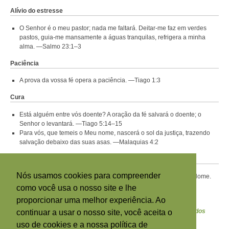
Alívio do estresse
O Senhor é o meu pastor; nada me faltará. Deitar-me faz em verdes
pastos, guia-me mansamente a águas tranquilas, refrigera a minha
alma. —Salmo 23:1–3
Paciência
A prova da vossa fé opera a paciência. —Tiago 1:3
Cura
Está alguém entre vós doente? A oração da fé salvará o doente; o
Senhor o levantará. —Tiago 5:14–15
Para vós, que temeis o Meu nome, nascerá o sol da justiça, trazendo
salvação debaixo das suas asas. —Malaquias 4:2
Felicidade
Nós usamos cookies para compreender
Nele se alegra o nosso coração, pois confiamos no Seu santo Nome.
—Salmo 33:21
como você usa o nosso site e lhe
A alegria do Senhor é a vossa força. —Neemias 8:10
proporcionar uma melhor experiência. Ao
Se quiser mais artigos de Maria Fontaine, visite o
Espaço dos
continuar a usar o nosso site, você aceita o
Diretores
.
uso de cookies e a nossa política de