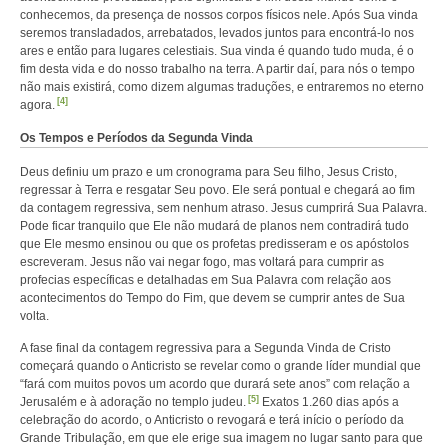
conhecemos, da presença de nossos corpos físicos nele. Após Sua vinda
seremos transladados, arrebatados, levados juntos para encontrá-lo nos
ares e então para lugares celestiais. Sua vinda é quando tudo muda, é o
fim desta vida e do nosso trabalho na terra. A partir daí, para nós o tempo
não mais existirá, como dizem algumas traduções, e entraremos no eterno
[4]
agora.
Os Tempos e Períodos da Segunda Vinda
Deus definiu um prazo e um cronograma para Seu filho, Jesus Cristo,
regressar à Terra e resgatar Seu povo. Ele será pontual e chegará ao fim
da contagem regressiva, sem nenhum atraso. Jesus cumprirá Sua Palavra.
Pode ficar tranquilo que Ele não mudará de planos nem contradirá tudo
que Ele mesmo ensinou ou que os profetas predisseram e os apóstolos
escreveram. Jesus não vai negar fogo, mas voltará para cumprir as
profecias específicas e detalhadas em Sua Palavra com relação aos
acontecimentos do Tempo do Fim, que devem se cumprir antes de Sua
volta.
A fase final da contagem regressiva para a Segunda Vinda de Cristo
começará quando o Anticristo se revelar como o grande líder mundial que
“fará com muitos povos um acordo que durará sete anos” com relação a
[5]
Jerusalém e à adoração no templo judeu.
Exatos 1.260 dias após a
celebração do acordo, o Anticristo o revogará e terá início o período da
Grande Tribulação, em que ele erige sua imagem no lugar santo para que