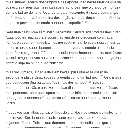
“Mas, irmãos, acerca dos tempos e das épocas, não necessitais de que se
vos escreva, pois vós mesmos sabeis muito bem que o dia do Senhor virá
como o ladrão de noite. Quando andarem dizendo: Há paz e segurança,
então lhes sobrevirá repentina destruição, como as dores de parto àquela
[14]
que está grávida, e de modo nenhum escaparão.”
Será uma destruição sem aviso, repentina. Seus falsos profetas lhes dirão:
“Está tudo em paz agora e vocês não têm de se preocupar com nada.
Temos o governo mundial, temos nosso Anticristo, temos o nosso messias,
temos o nosso super-homem que agora governa o mundo e tudo está
bem. Paz e segurança.” É quando serão repentinamente destruídos! Jesus
voltará, resgatará Sua noiva e Deus começará a derramar Sua ira e juízos
sobre o império mundial do Anticristo.
“Mas vós, irmãos, já não estais em trevas, para que esse dia (o da
[15]
segunda vinda de Cristo) vos surpreenda como um ladrão.”
Os cristãos
[16]
que conhecem Sua palavra e “os sinais dos tempos”
não se
surpreenderão. Não é possível precisar dia e hora em que voltará Jesus,
mas podemos saber que, aproximadamente três anos e meio depois de
ser erguida a abominação da desolação, faltará pouco para a vinda de
Jesus.
“Todos vós sois filhos da luz, e filhos do dia. Nós não somos da noite, nem
das trevas. Não durmamos, pois, como os demais, mas vigiemos, e
sejamos sóbrios. Pois os que dormem, dormem de noite, e os que se