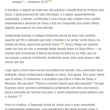
[1]
tardará.
” — Hebreus 10:37
O domínio e regime do Anticristo vão parecer o triunfo final do homem sem
Deus, o qual parecerá ter sido derrotado, e a igreja, aparentemente,
aniquilada. Contudo, o Anticristo e suas forças não contam com o poder
sobrenatural e absoluto de Deus e Ele vai conquistar Sua maior vitória
daquilo que parece ser uma derrota.
Justamente quando o maligno Anticristo pensa ter tudo sob controle,
quando por fim é adorado por todo o mundo e se senta “como Deus, no
[2]
templo de Deus, querendo parecer Deus”
, Jesus chega, de repente,
como um raio do céu, e arrebata deste mundo todos os Seus filhos — os
crentes que recusaram a Marca da Besta na testa ou na mão, que se
recusaram a adorar o Anticristo, preferindo amar, viver para Jesus e até
morrer por Ele.
Logo após a hora mais escura da história do mundo, virá a alvorada mais
brilhante. Jesus voltará para resgatar os Seus, Sua igreja, Seu povo, todos
que O amam, O conhecem, e acreditam que Ele é o Filho de Deus, o
Messias. Ele vai dizer: “Parem o mundo! Quero que eles desçam!” “Os que
ficarmos vivos, seremos arrebatados juntamente com eles nas nuvens,
para o encontro do Senhor nos ares, e assim estaremos para sempre com
[3]
o Senhor.”
Para os cristãos, a Segunda Vinda de Jesus será o mais importante
acontecimento profetizado, pois significará o fim deste mundo como o