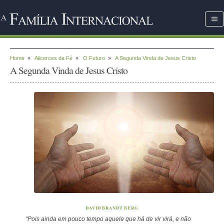
Home
»
Alicerces da Fé
»
O Futuro
»
A Segunda Vinda de Jesus Cristo
A Segunda Vinda de Jesus Cristo
DAVID BRANDT BERG
“Pois ainda em pouco tempo aquele que há de vir virá, e não