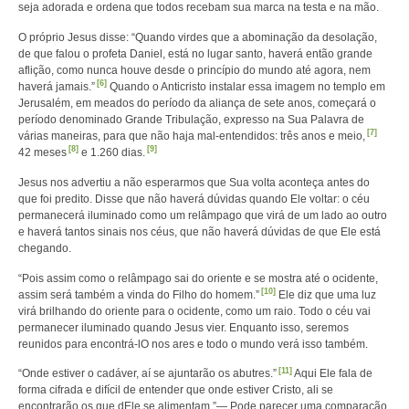
seja adorada e ordena que todos recebam sua marca na testa e na mão.
O próprio Jesus disse: “Quando virdes que a abominação da desolação,
de que falou o profeta Daniel, está no lugar santo, haverá então grande
aflição, como nunca houve desde o princípio do mundo até agora, nem
[6]
haverá jamais.”
Quando o Anticristo instalar essa imagem no templo em
Jerusalém, em meados do período da aliança de sete anos, começará o
período denominado Grande Tribulação, expresso na Sua Palavra de
[7]
várias maneiras, para que não haja mal-entendidos: três anos e meio,
[8]
[9]
42 meses
e 1.260 dias.
Jesus nos advertiu a não esperarmos que Sua volta aconteça antes do
que foi predito. Disse que não haverá dúvidas quando Ele voltar: o céu
permanecerá iluminado como um relâmpago que virá de um lado ao outro
e haverá tantos sinais nos céus, que não haverá dúvidas de que Ele está
chegando.
“Pois assim como o relâmpago sai do oriente e se mostra até o ocidente,
[10]
assim será também a vinda do Filho do homem.”
Ele diz que uma luz
virá brilhando do oriente para o ocidente, como um raio. Todo o céu vai
permanecer iluminado quando Jesus vier. Enquanto isso, seremos
reunidos para encontrá-lO nos ares e todo o mundo verá isso também.
[11]
“Onde estiver o cadáver, aí se ajuntarão os abutres.”
Aqui Ele fala de
forma cifrada e difícil de entender que onde estiver Cristo, ali se
encontrarão os que dEle se alimentam.”— Pode parecer uma comparação