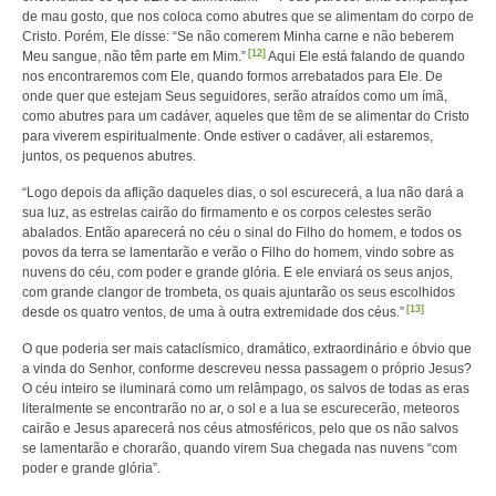
de mau gosto, que nos coloca como abutres que se alimentam do corpo de
Cristo. Porém, Ele disse: “Se não comerem Minha carne e não beberem
[12]
Meu sangue, não têm parte em Mim.”
Aqui Ele está falando de quando
nos encontraremos com Ele, quando formos arrebatados para Ele. De
onde quer que estejam Seus seguidores, serão atraídos como um ímã,
como abutres para um cadáver, aqueles que têm de se alimentar do Cristo
para viverem espiritualmente. Onde estiver o cadáver, ali estaremos,
juntos, os pequenos abutres.
“Logo depois da aflição daqueles dias, o sol escurecerá, a lua não dará a
sua luz, as estrelas cairão do firmamento e os corpos celestes serão
abalados. Então aparecerá no céu o sinal do Filho do homem, e todos os
povos da terra se lamentarão e verão o Filho do homem, vindo sobre as
nuvens do céu, com poder e grande glória. E ele enviará os seus anjos,
com grande clangor de trombeta, os quais ajuntarão os seus escolhidos
[13]
desde os quatro ventos, de uma à outra extremidade dos céus.”
O que poderia ser mais cataclísmico, dramático, extraordinário e óbvio que
a vinda do Senhor, conforme descreveu nessa passagem o próprio Jesus?
O céu inteiro se iluminará como um relâmpago, os salvos de todas as eras
literalmente se encontrarão no ar, o sol e a lua se escurecerão, meteoros
cairão e Jesus aparecerá nos céus atmosféricos, pelo que os não salvos
se lamentarão e chorarão, quando virem Sua chegada nas nuvens “com
poder e grande glória”.